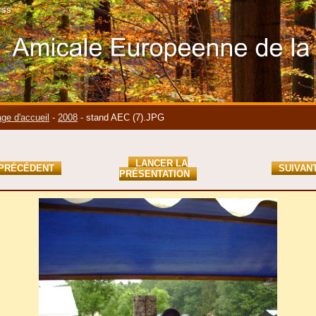
rss
ge d'accueil
-
2008
-
stand AEC (7).JPG
LANCER LA
PRÉCÉDENT
SUIVAN
PRÉSENTATION